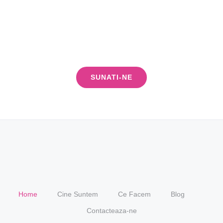
vrei un website corect sau o campanie
de marketing, vrei sa fii primul pe
google sau pe facebook?
SUNATI-NE
Home
Cine Suntem
Ce Facem
Blog
Contacteaza-ne