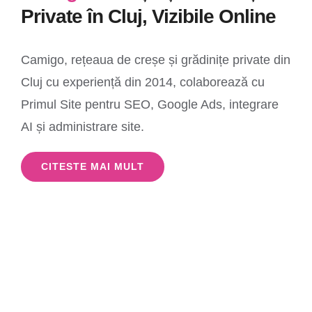
Private în Cluj, Vizibile Online
Camigo, rețeaua de creșe și grădinițe private din
Cluj cu experiență din 2014, colaborează cu
Primul Site pentru SEO, Google Ads, integrare
AI și administrare site.
CITESTE MAI MULT
Vrei ca afacerea ta sa fie gasita pe
internet si sa iti aduca mai multi bani,