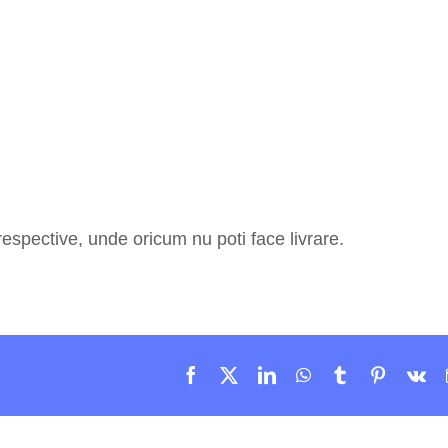
e respective, unde oricum nu poti face livrare.
Facebook
X
LinkedIn
WhatsApp
Tumblr
Pinteres
Vk