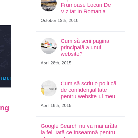
Frumoase Locuri De
Vizitat In Romania
October 19th, 2018
Cum să scrii pagina
principală a unui
website?
April 28th, 2015
Cum să scriu o politică
de confidențialitate
Schema Markup și
Cum 
pentru website-ul meu
April 18th, 2015
ing
Structured Data —
Camp
Ghidul Complet pentru
— R
Google Search nu va mai arăta
Afaceri Românești
April 2
la fel. Iată ce înseamnă pentru
April 25th, 2026
|
0 Comments