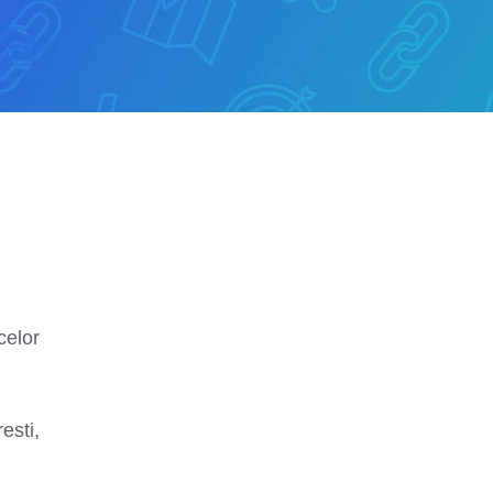
celor
esti,