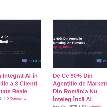
Integrat AI în
De Ce 90% Din
le a 3 Clienți
Agențiile de Market
tate Reale
Din România Nu
Înțeleg Încă AI
26
|
0 Comments
April 23rd, 2026
|
0 Comments