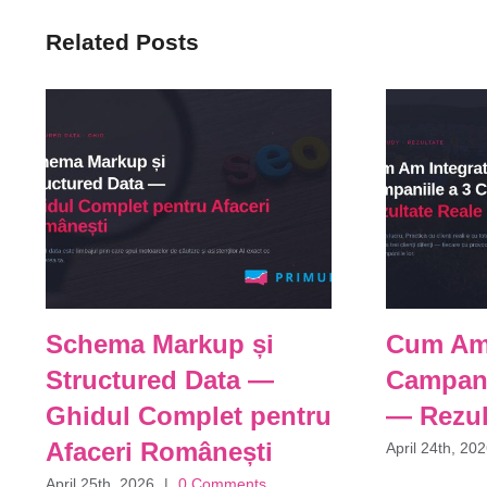
Related Posts
Schema Markup și
Cum Am 
Structured Data —
Campanii
Ghidul Complet pentru
— Rezul
Afaceri Românești
April 24th, 20
April 25th, 2026
|
0 Comments