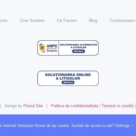
ome
Cine Suntem
Ce Facem
Blog
Contacteaza-
| Design by
Primul Site
|
Politica de confidentialitate
|
Termeni si conditii
|
Facebook
X
YouTube
Instagram
 internet folosește fișiere de tip cookie. Sunteti de acord cu ele?
Settings