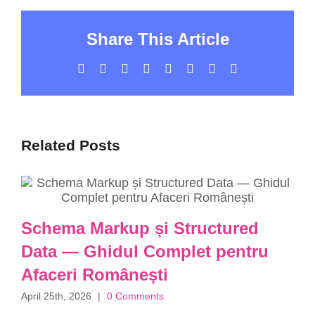
Share This Article
Facebook
X
LinkedIn
WhatsApp
Tumblr
Pinterest
Vk
Email
Related Posts
Schema Markup și Structured
Data — Ghidul Complet pentru
Afaceri Românești
April 25th, 2026
|
0 Comments